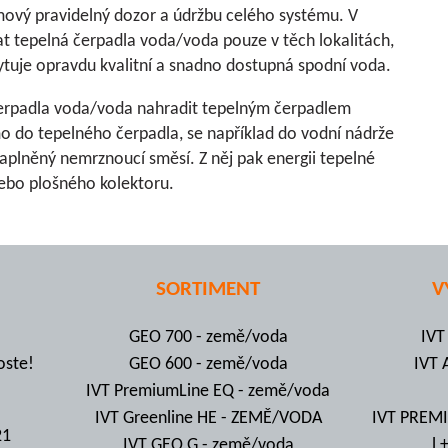
émový pravidelný dozor a údržbu celého systému. V
 tepelná čerpadla voda/voda pouze v těch lokalitách,
tuje opravdu kvalitní a snadno dostupná spodní voda.
 čerpadla voda/voda nahradit tepelným čerpadlem
 do tepelného čerpadla, se například do vodní nádrže
aplněný nemrznoucí směsí. Z něj pak energii tepelné
nebo plošného kolektoru.
SORTIMENT
V
GEO 700 - země/voda
IVT
oste!
GEO 600 - země/voda
IVT 
IVT PremiumLine EQ - země/voda
IVT Greenline HE - ZEMĚ/VODA
IVT PREMI
21
IVT GEO G - země/voda
l 