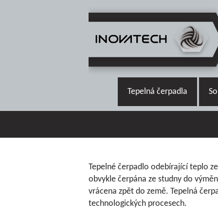
Tepelná čerpadla
So
Tepelné čerpadlo odebírající teplo z
obvykle čerpána ze studny do výměn
vrácena zpět do země. Tepelná čerpad
technologických procesech.