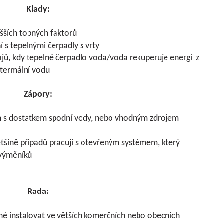
Klady:
ších topných faktorů
 s tepelnými čerpadly s vrty
jů, kdy tepelné čerpadlo voda/voda rekuperuje energii z
otermální vodu
Zápory:
h s dostatkem spodní vody, nebo vhodným zdrojem
šině případů pracují s otevřeným systémem, který
 výměníků
Rada:
né instalovat ve větších komerčních nebo obecních