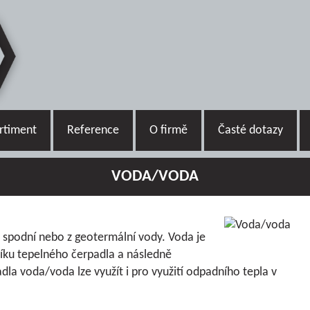
rtiment
Reference
O firmě
Časté dotazy
VODA/VODA
e spodní nebo z geotermální vody. Voda je
íku tepelného čerpadla a následně
la voda/voda lze využít i pro využití odpadního tepla v