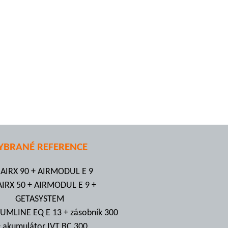
YBRANÉ REFERENCE
 AIRX 90 + AIRMODUL E 9
AIRX 50 + AIRMODUL E 9 +
GETASYSTEM
UMLINE EQ E 13 + zásobník 300
+ akumulátor IVT BC 300