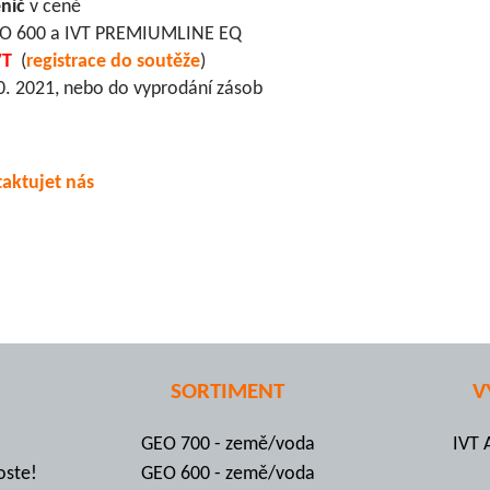
nič
v ceně
GEO 600 a IVT PREMIUMLINE EQ
VT
(
registrace do soutěže
)
10. 2021, nebo do vyprodání zásob
aktujet nás
SORTIMENT
V
GEO 700 - země/voda
IVT 
oste!
GEO 600 - země/voda