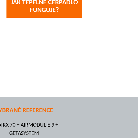
JAK TEPELNÉ ČERPADLO
FUNGUJE?
YBRANÉ REFERENCE
AIRX 70 + AIRMODUL E 9 +
GETASYSTEM