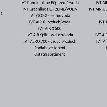
IVT PremiumLine EQ - země/voda
IVT AI
IVT Greenline HE - ZEMĚ/VODA
IVT AIR X 
21
IVT GEO G - země/voda
IVT AIR X - vzduch/voda
IVT 
IVT AIR X 500
IVT AIR Split - vzduch/voda
IVT AI
IVT AERO 700 - vzduch/vzduch
IVT A
Podlahové topení
Ostatní sortiment