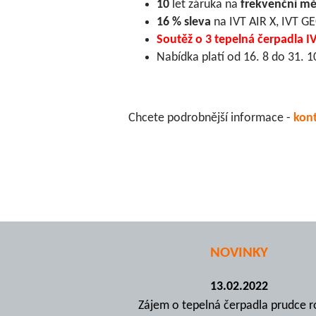
10
let záruka na
frekvenční mě
16 %
sleva
na IVT AIR X, IVT 
Soutěž o 3 tepelná čerpadla I
Nabídka platí od 16. 8 do 31. 
Chcete podrobnější informace -
kont
NOVINKY
13.02.2022
Zájem o tepelná čerpadla prudce r