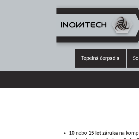
Tepelná čerpadla
So
10
nebo
15 let
záruka
na kompr