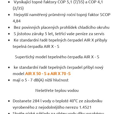
Vynikající topné faktory COP 5,1 (7/35) a COP 4,1
(2/35)
Nejvyšší naměřený průměrný roční topný faktor SCOP
4,84
Bez povinných placených prohlídek chladícího okruhu
S jistotou záruky 5 let, šetřící vaše peníze za servis
Ke standardní řadě tepelných čerpadel AIR X přibyly
tepelná čerpadla AIR X - S
Supertichý model tepelného čerpadla AIR X - S
ke standardní řadě tepelných čerpadel přibyl nový
model
AIR X 50 - S a AIR X 70 -S
mají o 5 - 7 dB(A) nižší hlučnost
Nešetřete teplou vodou
Dostanete 284 l vody o teplotě 40°C ze zásobníku
vyrobeného z nejodolnějšího nerezu 1.4521
Skvěle nízké náklady na ohřev vody díky vysokému