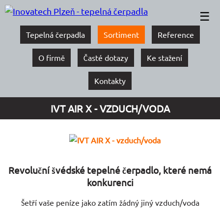
☰
Tepelná čerpadla
Sortiment
Reference
O firmě
Časté dotazy
Ke stažení
Kontakty
IVT AIR X - VZDUCH/VODA
Revoluční švédské tepelné čerpadlo, které nemá
konkurenci
Šetří vaše peníze jako zatím žádný jiný vzduch/voda