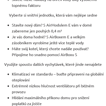
topnému faktoru
Vyberte si vnitřní jednotku, která vám nejlépe sedne
Stavíte nový dům? S AirModulem E vám v domě
zabereme jen pouhých 0,4 m²
Je vás doma hodně? S AirBoxem E a velkým
zásobníkem vyrobíme ještě více teplé vody
Máte svůj kotel, který chcete nadále používat?
Připojíme ho snadno pomocí AirBoxu S
Využijte spoustu dalších vychytávek, které jinde nenajdete
Klimatizaci ve standardu – buďte připraveni na globální
oteplování
Extrémně nízkou hlučnost ventilátoru při běžném
provozu
Hlídání maximálního příkonu domu pro snížení
poplatků za jističe