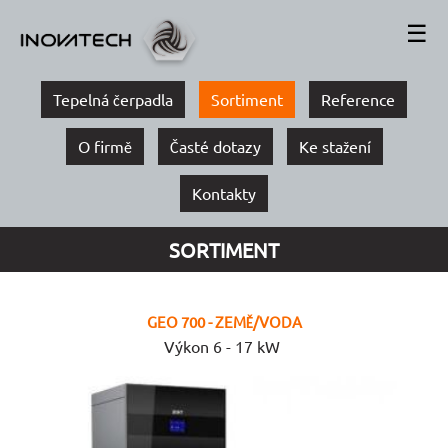
☰
Tepelná čerpadla
Sortiment
Reference
O firmě
Časté dotazy
Ke stažení
Kontakty
SORTIMENT
GEO 700 - ZEMĚ/VODA
Výkon 6 - 17 kW