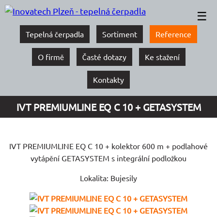
☰
Tepelná čerpadla
Sortiment
Reference
O firmě
Časté dotazy
Ke stažení
Kontakty
IVT PREMIUMLINE EQ C 10 + GETASYSTEM
IVT PREMIUMLINE EQ C 10 + kolektor 600 m + podlahové
vytápění GETASYSTEM s integrální podložkou
Lokalita: Bujesily