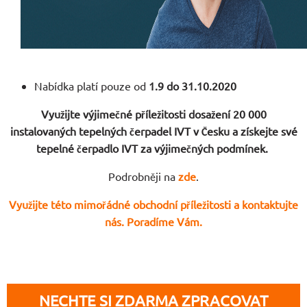
Nabídka platí pouze od
1.9 do 31.10.2020
Využijte výjimečné příležitosti dosažení 20 000
instalovaných tepelných čerpadel IVT v Česku a získejte své
tepelné čerpadlo IVT za výjimečných podmínek.
Podrobněji na
zde
.
Využijte této mimořádné obchodní příležitosti a kontaktujte
nás. Poradíme Vám.
NECHTE SI ZDARMA ZPRACOVAT