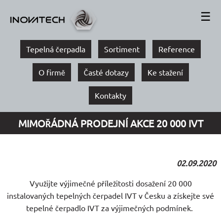
☰
Tepelná čerpadla
Sortiment
Reference
O firmě
Časté dotazy
Ke stažení
Kontakty
MIMOŘÁDNÁ PRODEJNÍ AKCE 20 000 IVT
02.09.2020
Využijte výjimečné příležitosti dosažení 20 000
instalovaných tepelných čerpadel IVT v Česku a získejte své
tepelné čerpadlo IVT za výjimečných podmínek.