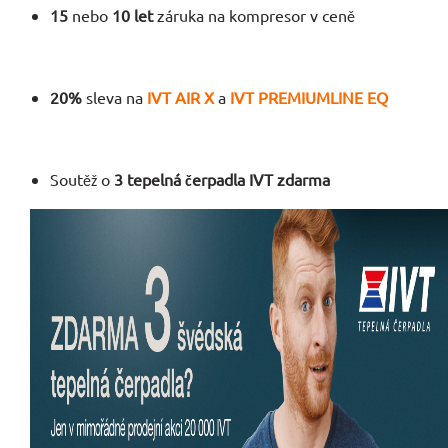
15
nebo
10 let
záruka na kompresor v ceně
20%
sleva na
IVT AIR X
a
IVT PREMIUMLINE EQ
Soutěž o
3
tepelná čerpadla IVT zdarma