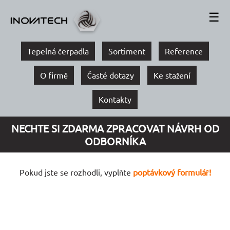
☰
Tepelná čerpadla
Sortiment
Reference
O firmě
Časté dotazy
Ke stažení
Kontakty
NECHTE SI ZDARMA ZPRACOVAT NÁVRH OD
ODBORNÍKA
Pokud jste se rozhodli, vyplňte
poptávkový formulář!