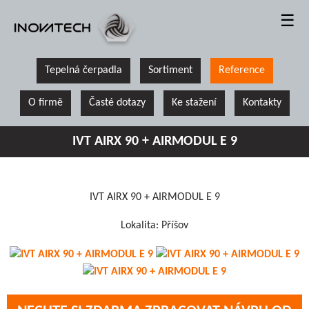
☰
Tepelná čerpadla
Sortiment
Reference
O firmě
Časté dotazy
Ke stažení
Kontakty
IVT AIRX 90 + AIRMODUL E 9
IVT AIRX 90 + AIRMODUL E 9
Lokalita: Příšov