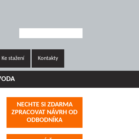
Ke stažení
Kontakty
/VODA
NECHTE SI ZDARMA
ZPRACOVAT NÁVRH OD
ODBODNÍKA