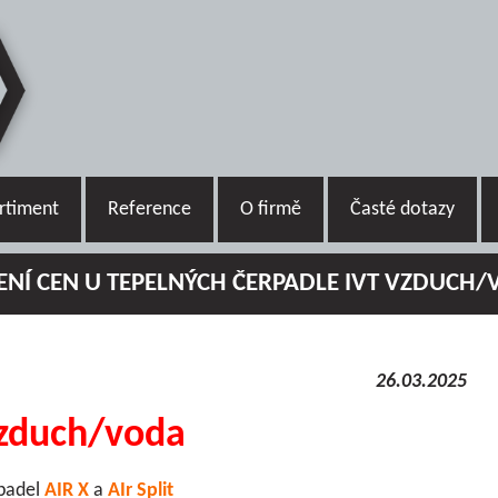
rtiment
Reference
O firmě
Časté dotazy
ENÍ CEN U TEPELNÝCH ČERPADLE IVT VZDUCH
26.03.2025
vzduch/voda
rpadel
AIR X
a
AIr Split