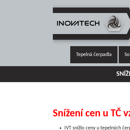
Tepelná čerpadla
So
SNÍŽ
Snížení cen u TČ 
IVT snížlo ceny u tepelných če