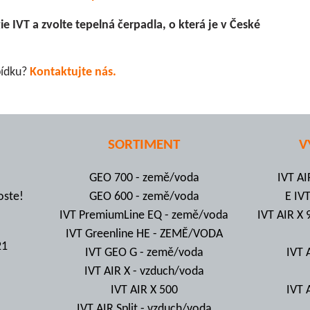
ie IVT a zvolte tepelná čerpadla, o která je v České
bídku?
Kontaktujte nás.
SORTIMENT
V
GEO 700 - země/voda
IVT AI
oste!
GEO 600 - země/voda
E IV
IVT PremiumLine EQ - země/voda
IVT AIR X 
IVT Greenline HE - ZEMĚ/VODA
21
IVT GEO G - země/voda
IVT 
IVT AIR X - vzduch/voda
IVT AIR X 500
IVT 
IVT AIR Split - vzduch/voda