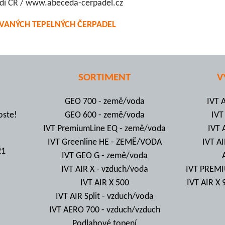
ředí ČR / www.abeceda-cerpadel.cz
VANÝCH TEPELNÝCH ČERPADEL
SORTIMENT
V
GEO 700 - země/voda
IVT 
oste!
GEO 600 - země/voda
IVT
IVT PremiumLine EQ - země/voda
IVT 
IVT Greenline HE - ZEMĚ/VODA
IVT A
21
IVT GEO G - země/voda
IVT AIR X - vzduch/voda
IVT PREM
IVT AIR X 500
IVT AIR X 
IVT AIR Split - vzduch/voda
IVT AERO 700 - vzduch/vzduch
Podlahové topení