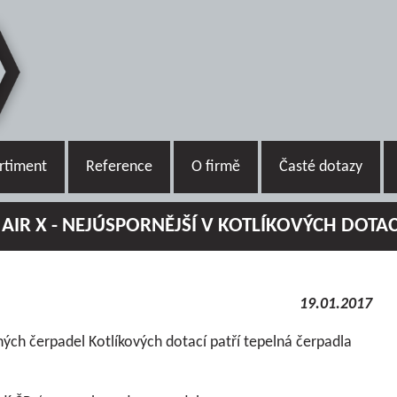
rtiment
Reference
O firmě
Časté dotazy
 AIR X - NEJÚSPORNĚJŠÍ V KOTLÍKOVÝCH DOTA
19.01.2017
ých čerpadel Kotlíkových dotací patří tepelná čerpadla