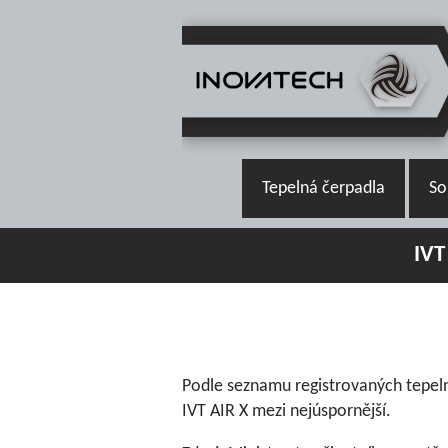
Tepelná čerpadla
So
IVT
Podle seznamu registrovaných tepeln
IVT AIR X mezi nejúspornější.